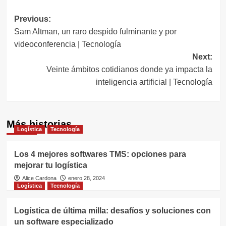
Navegación
Previous:
Sam Altman, un raro despido fulminante y por
de
videoconferencia | Tecnología
entradas
Next:
Veinte ámbitos cotidianos donde ya impacta la
inteligencia artificial | Tecnología
Más historias
Logística
Tecnología
Los 4 mejores softwares TMS: opciones para
mejorar tu logística
Alice Cardona
enero 28, 2024
Logística
Tecnología
Logística de última milla: desafíos y soluciones con
un software especializado