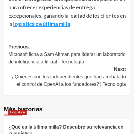
para ofrecer experiencias de entrega
excepcionales, ganando la lealtad de los clientes en
la
logística de última milla
.
Navegación
Previous:
Microsoft ficha a Sam Altman para liderar un laboratorio
de
de inteligencia artificial | Tecnología
entradas
Next:
¿Quiénes son los independientes que han arrebatado
el control de OpenAI a los fundadores? | Tecnología
Más historias
Logística
¿Qué es la última milla? Descubre su relevancia en
la logística